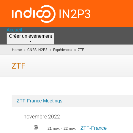
IN2P3
Accueil
Créer un événement
»
»
»
Home
CNRS IN2P3
Expériences
ZTF
(vous
êtes
ici)
ZTF
ZTF-France Meetings
Catégories
dans
novembre 2022
ZTF
ZTF-France
21 nov. - 22 nov.