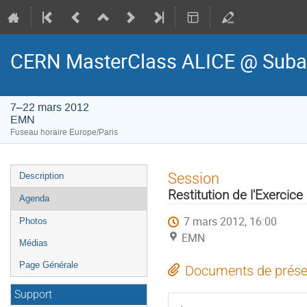
CERN MasterClass ALICE @ Suba
7–22 mars 2012
EMN
Fuseau horaire Europe/Paris
Menu
Session
Description
de
Restitution de l'Exercice
Agenda
l'événement
7 mars 2012, 16:00
Photos
EMN
Médias
Page Générale
Documents de prése
Support