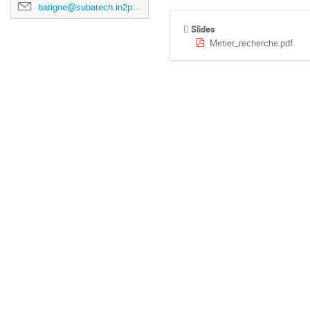
batigne@subatech.in2p3.fr
Slides
Metier_recherche.pdf