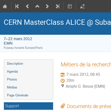
CERN MasterClass ALICE @ Suba
7–22 mars 2012
EMN
Fuseau horaire Europe/Paris
Menu
Métiers de la recherc
Description
de
Agenda
7 mars 2012, 08:45
l'événement
Photos
20m
Amphi G. Besse (EMN)
Médias
Page Générale
Documents de prése
Support