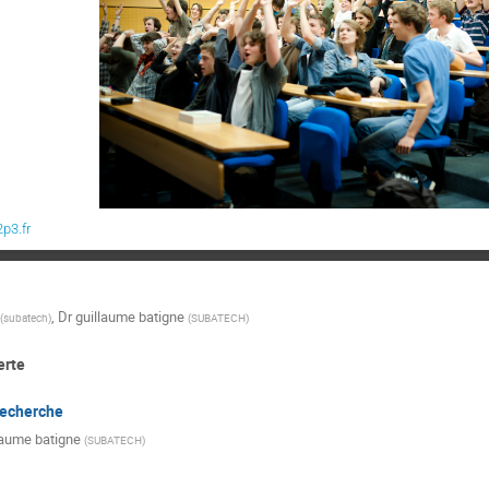
p3.fr
,
Dr
guillaume batigne
(
subatech
)
(
SUBATECH
)
erte
recherche
laume batigne
(
SUBATECH
)