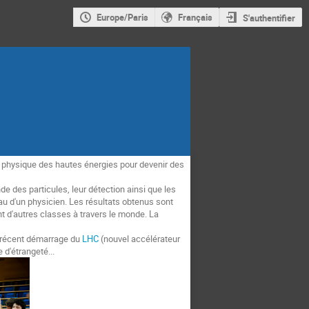
Europe/Paris
Français
S'authentifier
 physique des hautes énergies pour devenir des
e des particules, leur détection ainsi que les
au d'un physicien. Les résultats obtenus sont
t d'autres classes à travers le monde. La
 récent démarrage du
LHC
(nouvel accélérateur
 d'étrangeté...