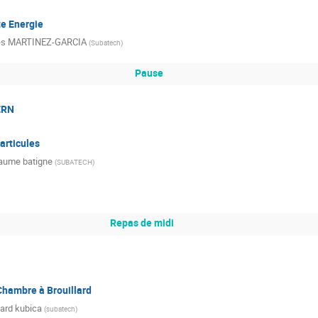
e Energie
es MARTINEZ-GARCIA
(
Subatech
)
Pause
ERN
articules
laume batigne
(
SUBATECH
)
Repas de midi
Chambre à Brouillard
ard kubica
(
subatech
)