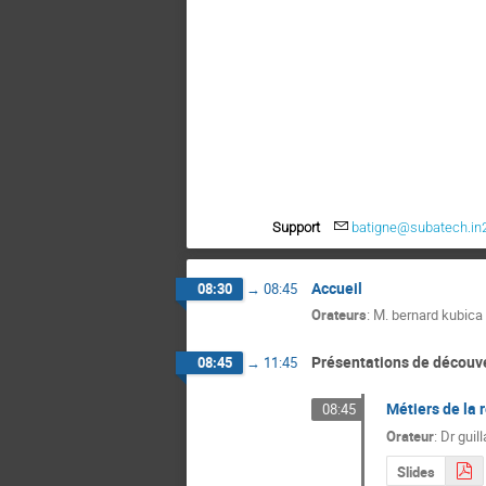
Support
batigne@subatech.in2
Accueil
08:30
→
08:45
Orateurs
:
M.
bernard kubica
Présentations de découv
08:45
→
11:45
Métiers de la 
08:45
Orateur
:
Dr
guil
Slides