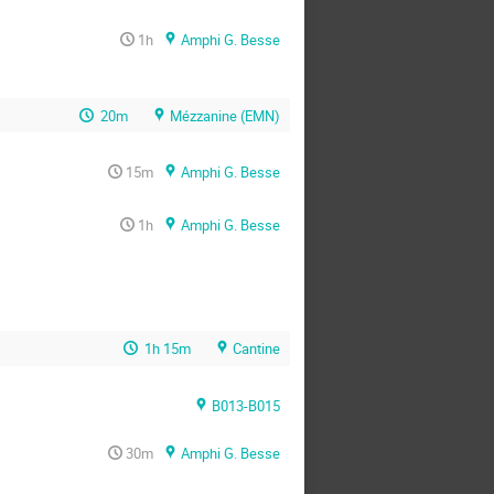
1h
Amphi G. Besse
20m
Mézzanine (EMN)
15m
Amphi G. Besse
1h
Amphi G. Besse
1h 15m
Cantine
B013-B015
30m
Amphi G. Besse