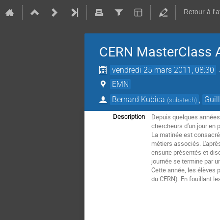
Retour à l'
CERN MasterClass A
vendredi 25 mars 2011, 08:30
EMN
Bernard Kubica
,
Guil
(
subatech
)
Depuis quelques années, 
Description
chercheurs d'un jour en 
La matinée est consacrée
métiers associés. L'aprè
ensuite présentés et dis
journée se termine par un
Cette année, les élèves 
du CERN). En fouillant le