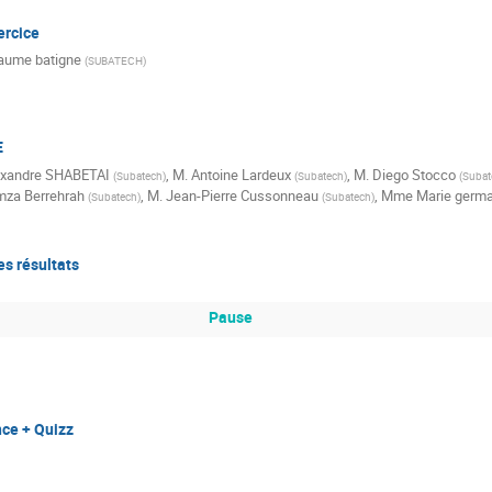
ercice
laume batigne
(
SUBATECH
)
E
exandre SHABETAI
,
M.
Antoine Lardeux
,
M.
Diego Stocco
(
Subatech
)
(
Subatech
)
(
Subat
za Berrehrah
,
M.
Jean-Pierre Cussonneau
,
Mme
Marie germa
(
Subatech
)
(
Subatech
)
s résultats
Pause
nce + Quizz