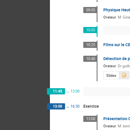
Physique Haut
09:05
Orateur
:
M.
Gin
10:05
Films sur le C
10:25
Détection de p
10:40
Orateur
:
Dr
guil
Slides
11:45
→
13:00
Exercice
13:00
→
16:30
Présentation 
13:00
Orateur
:
M.
bern