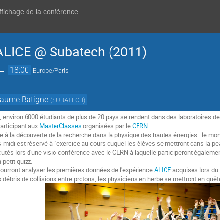
affichage de la conférence
LICE @ Subatech (2011)
→
18:00
Europe/Paris
laume Batigne
(
SUBATECH
)
environ 6000 étudiants de plus de 20 pays se rendent dans des laboratoires de
participant aux
MasterClasses
organisées par le
CERN
.
 à la découverte de la recherche dans la physique des hautes énergies : le mond
s-midi est réservé à l'exercice au cours duquel les élèves se mettront dans la pe
cutés lors d'une visio-conférence avec le CERN à laquelle participeront égalemen
 petit quizz.
pourront analyser les premières données de l'expérience
ALICE
acquises lors du
s débris de collisions entre protons, les physiciens en herbe se mettront en quête