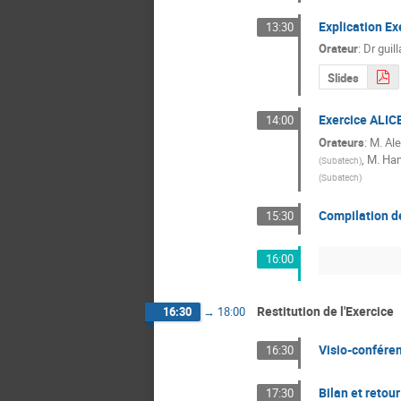
Explication Ex
13:30
Orateur
:
Dr
guil
Slides
Exercice ALIC
14:00
Orateurs
:
M.
Al
,
M.
Ham
(
Subatech
)
(
Subatech
)
Compilation de
15:30
16:00
Restitution de l'Exercice
16:30
→
18:00
Visio-confére
16:30
Bilan et retour
17:30