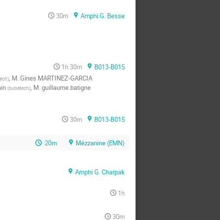
30m
Amphi G. Besse
1h 30m
B013-B015
,
M.
Gines MARTINEZ-GARCIA
ech
)
in
,
M.
guillaume batigne
(
subatech
)
30m
B013-B015
20m
Mézzanine (EMN)
Amphi G. Charpak
1h
30m