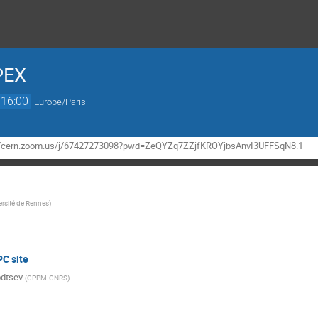
PEX
16:00
Europe/Paris
s://cern.zoom.us/j/67427273098?pwd=ZeQYZq7ZZjfKROYjbsAnvI3UFFSqN8.1
ersité de Rennes
)
C site
odtsev
(
CPPM-CNRS
)