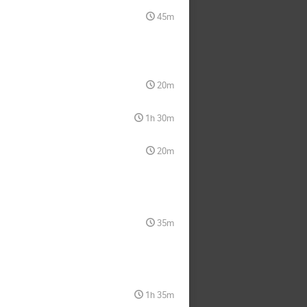
45m
20m
1h 30m
20m
35m
1h 35m