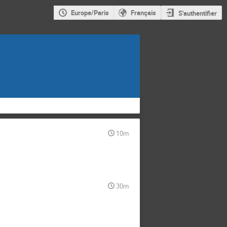
Europe/Paris
Français
S'authentifier
10m
30m