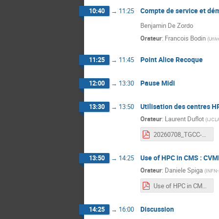
Compte de service et dé
10:40
→
11:25
Benjamin De Zordo
Orateur
:
Francois Bodin
(
Univ
Point Alice Recoque
11:25
→
11:45
Pause Midi
12:00
→
13:30
Utilisation des centres 
13:30
→
13:50
Orateur
:
Laurent Duflot
(
IJCL
20260708_TGCC-NUMPEX-LCGFR.pdf
Use of HPC in CMS : CVM
13:50
→
14:25
Orateur
:
Daniele Spiga
(
INFN-
Use of HPC in CMS.pdf
Discussion
14:25
→
16:00