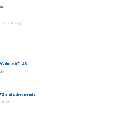
mo
ersité de Rennes
)
HPC dans ATLAS
AB
)
FS and other needs
Perugia
)