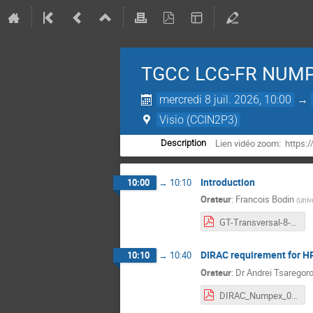
TGCC LCG-FR NUM
mercredi 8 juil. 2026, 10:00
→
Visio (CCIN2P3)
Lien vidéo zoom: http
Description
Introduction
10:00
→
10:10
Orateur
:
Francois Bodin
(
Univ
GT-Transversal-8-Juillet-2026-Intro.pdf
DIRAC requirement for HP
10:10
→
10:40
Orateur
:
Dr
Andrei Tsaregor
DIRAC_Numpex_08072026.pdf