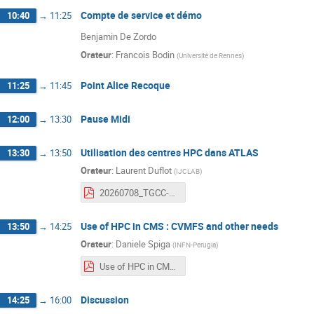
Compte de service et démo
10:40
→
11:25
Benjamin De Zordo
Orateur
:
Francois Bodin
(
Université de Rennes
)
Point Alice Recoque
11:25
→
11:45
Pause Midi
12:00
→
13:30
Utilisation des centres HPC dans ATLAS
13:30
→
13:50
Orateur
:
Laurent Duflot
(
IJCLAB
)
20260708_TGCC-NUMPEX-LCGFR.pdf
Use of HPC in CMS : CVMFS and other needs
13:50
→
14:25
Orateur
:
Daniele Spiga
(
INFN-Perugia
)
Use of HPC in CMS.pdf
Discussion
14:25
→
16:00