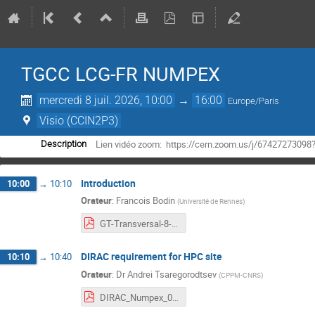
TGCC LCG-FR NUMPEX
mercredi 8 juil. 2026, 10:00
→
16:00
Europe/Paris
Visio (CCIN2P3)
Lien vidéo zoom: https://cern.zoom.us/j/67427273
Description
Introduction
10:00
→
10:10
Orateur
:
Francois Bodin
(
Université de Rennes
)
GT-Transversal-8-Juillet-2026-Intro.pdf
DIRAC requirement for HPC site
10:10
→
10:40
Orateur
:
Dr
Andrei Tsaregorodtsev
(
CPPM-CNRS
)
DIRAC_Numpex_08072026.pdf