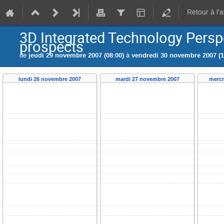
Retour à l'
3D Integrated Technology Persp
prospects
de
jeudi 29 novembre 2007 (08:00)
à
vendredi 30 novembre 2007 (1
lundi 26 novembre 2007
mardi 27 novembre 2007
mercr