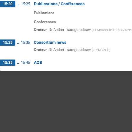
Publications / Conférences
15:20
→
15:25
Publications
Conferences
Orateur
:
Dr
Andrei Tsaregorodtsev
(
Aix Marseille Univ, CNRS/IN2P3
Consortium news
15:25
→
15:35
Orateur
:
Dr
Andrei Tsaregorodtsev
(
CPPM-CNRS
)
AOB
15:35
→
15:45