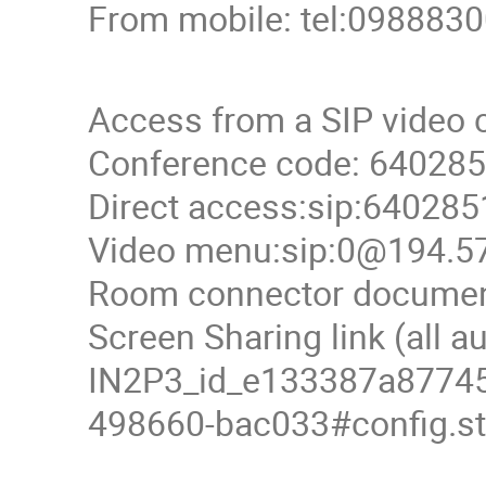
From mobile: tel:098883
Access from a SIP video 
Conference code: 64028
Direct access:sip:64028
Video menu:sip:0@194.57
Room connector documenta
Screen Sharing link (all 
IN2P3_id_e133387a8774
498660-bac033#config.sta