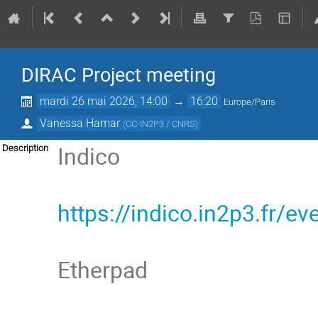
DIRAC Project meeting
mardi 26 mai 2026, 14:00
→
16:20
Europe/Paris
Vanessa Hamar
(
CC-IN2P3 / CNRS
)
Indico
Description
https://indico.in2p3.fr/e
Etherpad