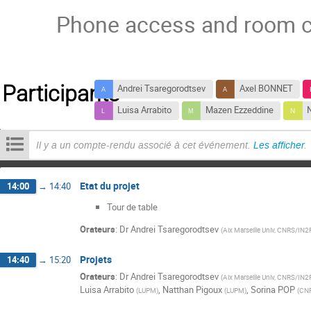
Phone access and room co
Participants
Andrei Tsaregorodtsev
Axel BONNET
Luisa Arrabito
Mazen Ezzeddine
N
Il y a un compte-rendu associé à cet événement.
Les afficher
.
Etat du projet
14:00
→
14:40
Tour de table
Orateurs
:
Dr
Andrei Tsaregorodtsev
(
Aix Marseille Univ, CNRS/IN2
Projets
14:40
→
15:20
Orateurs
:
Dr
Andrei Tsaregorodtsev
(
Aix Marseille Univ, CNRS/IN2
Luisa Arrabito
,
Natthan Pigoux
,
Sorina POP
(
LUPM
)
(
LUPM
)
(
CN