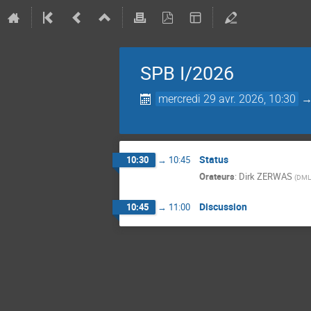
SPB I/2026
mercredi 29 avr. 2026, 10:30
Status
10:30
→
10:45
Orateurs
:
Dirk ZERWAS
(
DML
Discussion
10:45
→
11:00