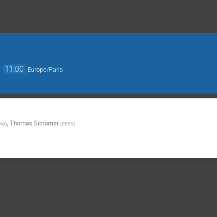
→
11:00
Europe/Paris
,
Thomas Schörner
ab
)
(
DESY
)