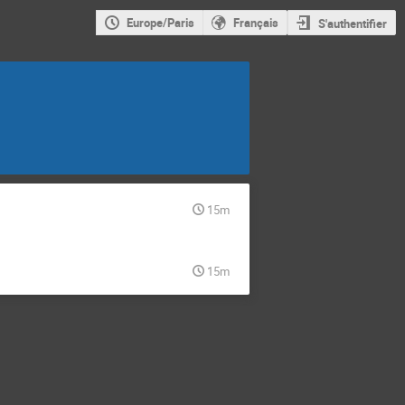
Europe/Paris
Français
S'authentifier
15m
15m