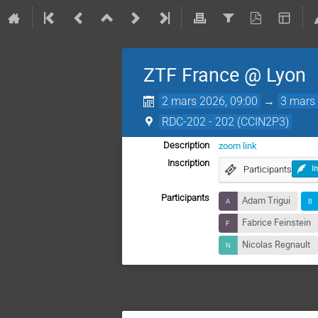
ZTF France @ Lyon
2 mars 2026, 09:00
→
3 mars 
RDC-202 - 202 (CCIN2P3)
zoom link
Description
Inscription
Participants
I
Participants
Adam Trigui
Fabrice Feinstein
Nicolas Regnault