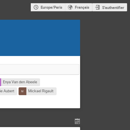
Europe/Paris
Français
S'authentifier
Enya Van den Abeele
ie Aubert
Mickael Rigault