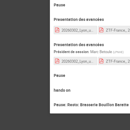
Pause
Presentation des avancées
20260302_Lyon_ubercal_update_.pdf
Presentation des avancées
Président de session
:
Marc Betoule
(
LPNHE
)
20260302_Lyon_ubercal_update_.pdf
Pause
hands on
Pause: Resto: Brasserie Bouillon Baratte