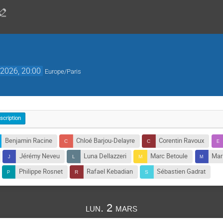
2026, 20:00
Europe/Paris
nscription
Benjamin Racine
Chloé Barjou-Delayre
Corentin Ravoux
Jérémy Neveu
Luna Dellazzeri
Marc Betoule
Mar
Philippe Rosnet
Rafael Kebadian
Sébastien Gadrat
lun. 2 mars