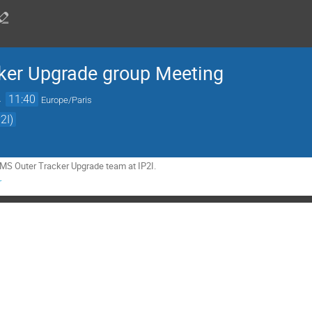
ker Upgrade group Meeting
→
11:40
Europe/Paris
2I)
CMS Outer Tracker Upgrade team at IP2I.
r