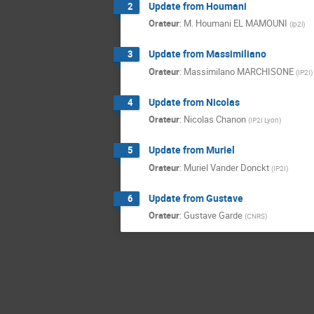
Update from Houmani
2
Orateur
:
M.
Houmani EL MAMOUNI
(
ip2i
)
Update from Massimiliano
3
Orateur
:
Massimilano MARCHISONE
(
IP2I
)
Update from Nicolas
4
Orateur
:
Nicolas Chanon
(
IP2I Lyon
)
Update from Muriel
5
Orateur
:
Muriel Vander Donckt
(
IP2I
)
Update from Gustave
6
Orateur
:
Gustave Garde
(
CNRS
)