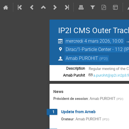
IP2I CMS Outer Trac
mercredi 4 mars 2026, 10:00
Dirac/1-Particle Center - 112 (IP
Arnab PUROHIT
(
IP2I
)
Regular meeting of the 
Description
Arnab Purohit
a.purohit@ip2i.in2p3.f
News
Président de session
:
Arnab PUROHIT
(
IP2I
)
Update from Arnab
1
Orateur
:
Arnab PUROHIT
(
IP2I
)