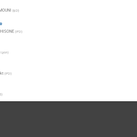
AMOUNI
(
ip2i
)
o
CHISONE
(
IP2I
)
I Lyon
)
kt
(
IP2I
)
S
)