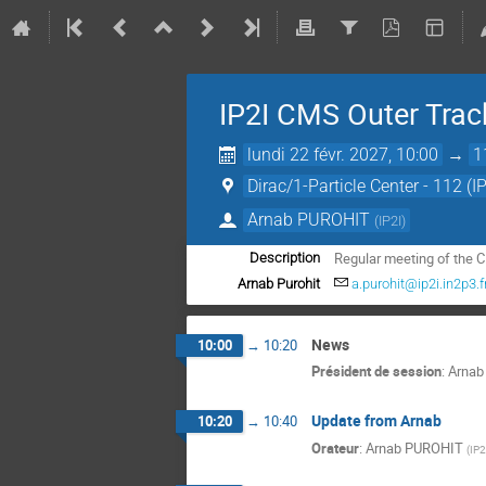
IP2I CMS Outer Trac
lundi 22 févr. 2027, 10:00
→
1
Dirac/1-Particle Center - 112 (IP
Arnab PUROHIT
(
IP2I
)
Regular meeting of the 
Description
Arnab Purohit
a.purohit@ip2i.in2p3.f
News
10:00
→
10:20
Président de session
:
Arnab
Update from Arnab
10:20
→
10:40
Orateur
:
Arnab PUROHIT
(
IP2