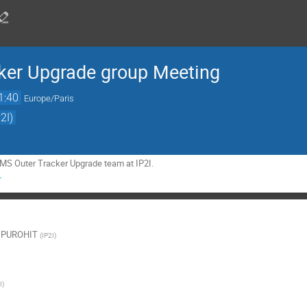
ker Upgrade group Meeting
1:40
Europe/Paris
2I)
CMS Outer Tracker Upgrade team at IP2I.
r
 PUROHIT
(
IP2I
)
I
)