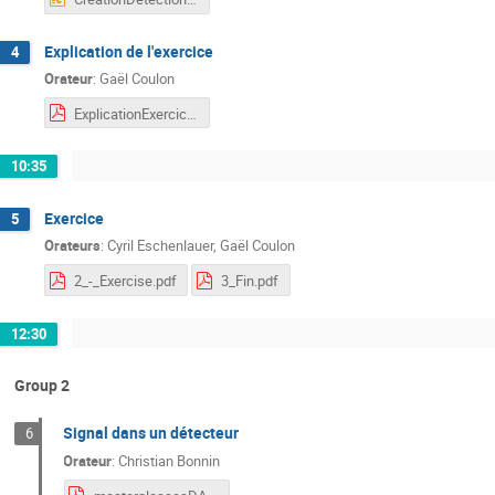
Explication de l'exercice
4
Orateur
:
Gaël Coulon
ExplicationExercice.pdf
10:35
Exercice
5
Orateurs
:
Cyril Eschenlauer
,
Gaël Coulon
2_-_Exercise.pdf
3_Fin.pdf
12:30
Group 2
Signal dans un détecteur
6
Orateur
:
Christian Bonnin