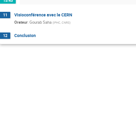
15:45
Visioconférence avec le CERN
11
Orateur
:
Gourab Saha
(
IPHC, CNRS
)
Conclusion
12