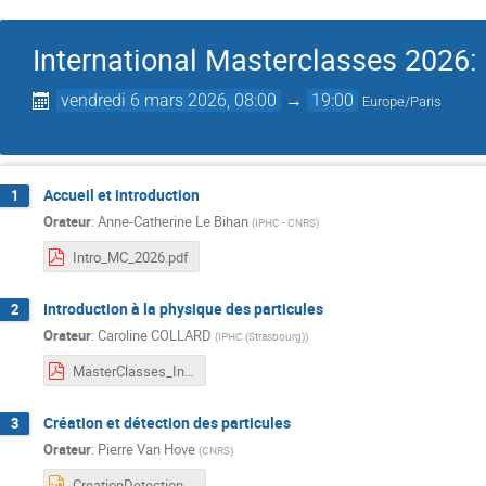
International Masterclasses 2026:
vendredi 6 mars 2026, 08:00
→
19:00
Europe/Paris
Accueil et introduction
1
Orateur
:
Anne-Catherine Le Bihan
(
IPHC - CNRS
)
Intro_MC_2026.pdf
Introduction à la physique des particules
2
Orateur
:
Caroline COLLARD
(
IPHC (Strasbourg)
)
MasterClasses_Introduction2026.pdf
Création et détection des particules
3
Orateur
:
Pierre Van Hove
(
CNRS
)
CreationDetection-2026.pptx