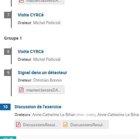
masterclassesDAQ.pdf
Visite CYRCé
7
Orateur
:
Michel Pellicioli
Groupe 1
Visite CYRCé
8
Orateur
:
Michel Pellicioli
Signal dans un détecteur
9
Orateur
:
Christian Bonnin
masterclassesDAQ.pdf
Discussion de l'exercice
10
Orateurs
:
Anne-Catherine Le Bihan
,
Anne-Catherine Le Biha
(
IPHC - CNRS
)
DiscussionsResultatsATLAS-Z-2026.pdf
DiscussionsResultatsATLAS-Z-2026.pptx