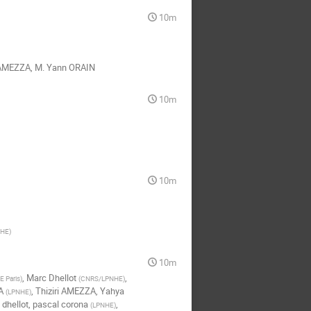
10m
i AMEZZA
,
M.
Yann ORAIN
10m
10m
NHE
)
10m
,
Marc Dhellot
,
 Paris
)
(
CNRS/LPNHE
)
A
,
Thiziri AMEZZA
,
Yahya
(
LPNHE
)
 dhellot
,
pascal corona
,
(
LPNHE
)