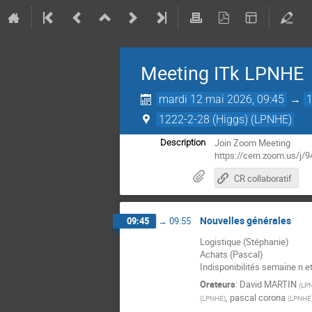
Meeting ITk LPNHE
mardi 12 mai 2026, 09:45
→
1222-2-28 (Higgs) (LPNHE)
Join Zoom Meeting
Description
https://cern.zoom.us
CR collaboratif
Nouvelles générales
09:45
→
09:55
Logistique (Stéphanie)
Achats (Pascal)
Indisponibilités semaine n e
Orateurs
:
David MARTIN
(
LP
,
pascal corona
(
LPNHE
)
(
LPNHE