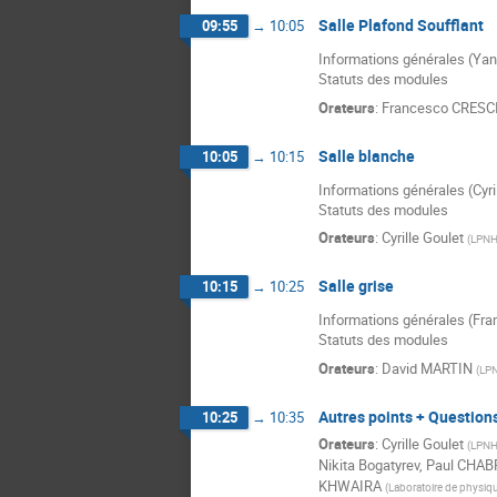
Salle Plafond Soufflant
09:55
→
10:05
Informations générales (Ya
Statuts des modules
Orateurs
:
Francesco CRESC
Salle blanche
10:05
→
10:15
Informations générales (Cyri
Statuts des modules
Orateurs
:
Cyrille Goulet
(
LPN
Salle grise
10:15
→
10:25
Informations générales (Fr
Statuts des modules
Orateurs
:
David MARTIN
(
LP
Autres points + Question
10:25
→
10:35
Orateurs
:
Cyrille Goulet
(
LPN
Nikita Bogatyrev
,
Paul CHAB
KHWAIRA
(
Laboratoire de physiqu