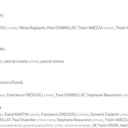
nn)
IOLI
,
Nikita Bogatyrev
,
Paul CHABRILLAT
,
Thiziri AMEZZA
,
Thizir
(
LPNHE
)
(
LPNHE
)
lle)
,
pascal corona
,
pascal corona
HE
)
(
LPNHE
)
ancesco/David)
,
Francesco CRESCIOLI
,
Paul CHABRILLAT
,
Stephanie Beauceron
NHE
)
(
LPNHE
)
(
LP
s
,
David MARTIN
,
Francesco CRESCIOLI
,
Giovanni Calderini
HE
)
(
LPNHE
)
(
LPNHE
)
(
LPNHE
RILLAT
,
Paul Chabrillat
,
Stephanie Beauceron
,
Thiziri AMEZZ
(
LPNHE-CNRS
)
(
LPNHE
)
,
M.
Yann ORAIN
,
marc
e nucléaire et des hautes énergies (LPNHE) - CNRS - Sorbonne Université.
)