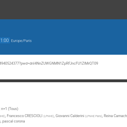
11:00
Europe/Paris
/j/94940524377?pwd=dnI4NnZUWGNMN1ZpRFJncFU1ZlMrQT09
t n+1 (Tous)
,
Francesco CRESCIOLI
,
Giovanni Calderini
,
Reina Camach
NHE
)
(
LPNHE
)
(
LPNHE Paris
)
,
pascal corona
)