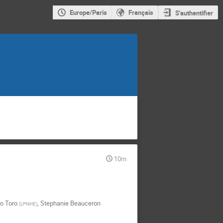
Europe/Paris
Français
S'authentifier
10m
o Toro
,
Stephanie Beauceron
(
LPNHE
)