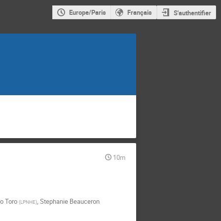
Europe/Paris
Français
S'authentifier
10m
o Toro
,
Stephanie Beauceron
(
LPNHE
)