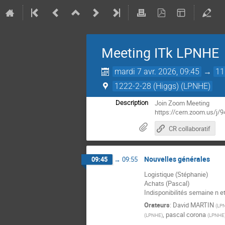
Meeting ITk LPNHE
mardi 7 avr. 2026, 09:45
→
11
1222-2-28 (Higgs) (LPNHE)
Join Zoom Meeting
Description
https://cern.zoom.us
CR collaboratif
Nouvelles générales
09:45
→
09:55
Logistique (Stéphanie)
Achats (Pascal)
Indisponibilités semaine n e
Orateurs
:
David MARTIN
(
LP
,
pascal corona
(
LPNHE
)
(
LPNHE