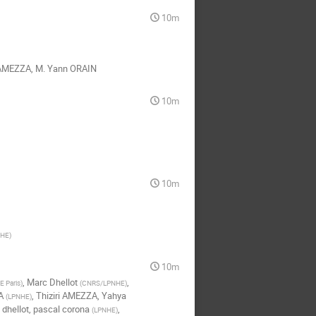
10m
i AMEZZA
,
M.
Yann ORAIN
10m
10m
NHE
)
10m
,
Marc Dhellot
,
 Paris
)
(
CNRS/LPNHE
)
A
,
Thiziri AMEZZA
,
Yahya
(
LPNHE
)
 dhellot
,
pascal corona
,
(
LPNHE
)