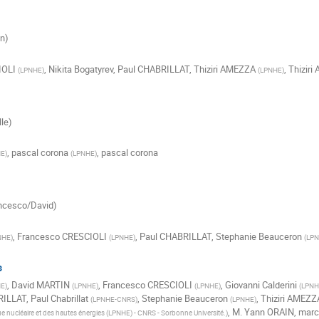
nn)
IOLI
,
Nikita Bogatyrev
,
Paul CHABRILLAT
,
Thiziri AMEZZA
,
Thizir
(
LPNHE
)
(
LPNHE
)
lle)
,
pascal corona
,
pascal corona
HE
)
(
LPNHE
)
ancesco/David)
,
Francesco CRESCIOLI
,
Paul CHABRILLAT
,
Stephanie Beauceron
NHE
)
(
LPNHE
)
(
LP
s
,
David MARTIN
,
Francesco CRESCIOLI
,
Giovanni Calderini
HE
)
(
LPNHE
)
(
LPNHE
)
(
LPNHE
RILLAT
,
Paul Chabrillat
,
Stephanie Beauceron
,
Thiziri AMEZZ
(
LPNHE-CNRS
)
(
LPNHE
)
,
M.
Yann ORAIN
,
marc
e nucléaire et des hautes énergies (LPNHE) - CNRS - Sorbonne Université.
)