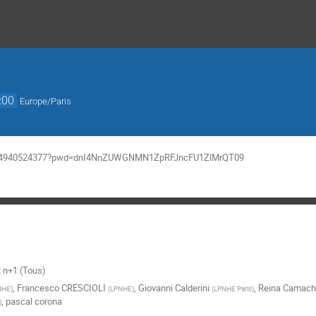
:00
Europe/Paris
/j/94940524377?pwd=dnI4NnZUWGNMN1ZpRFJncFU1ZlMrQT09
t n+1 (Tous)
,
Francesco CRESCIOLI
,
Giovanni Calderini
,
Reina Camach
NHE
)
(
LPNHE
)
(
LPNHE Paris
)
,
pascal corona
)