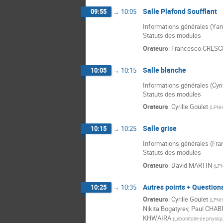
Salle Plafond Soufflant
09:55
→
10:05
Informations générales (Ya
Statuts des modules
Orateurs
:
Francesco CRESC
Salle blanche
10:05
→
10:15
Informations générales (Cyri
Statuts des modules
Orateurs
:
Cyrille Goulet
(
LPN
Salle grise
10:15
→
10:25
Informations générales (Fr
Statuts des modules
Orateurs
:
David MARTIN
(
LP
Autres points + Question
10:25
→
10:35
Orateurs
:
Cyrille Goulet
(
LPN
Nikita Bogatyrev
,
Paul CHAB
KHWAIRA
(
Laboratoire de physiqu