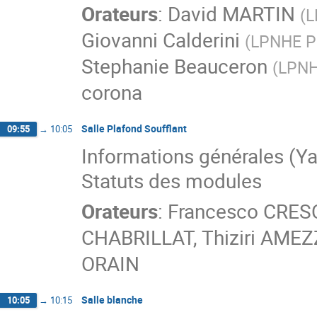
Orateurs
:
David MARTIN
(
L
Giovanni Calderini
(
LPNHE P
Stephanie Beauceron
(
LPN
corona
Salle Plafond Soufflant
09:55
→
10:05
Informations générales (Y
Statuts des modules
Orateurs
:
Francesco CRES
CHABRILLAT
,
Thiziri AME
ORAIN
Salle blanche
10:05
→
10:15