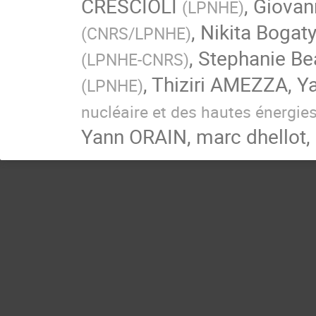
CRESCIOLI
,
Giovann
(
LPNHE
)
,
Nikita Bogat
(
CNRS/LPNHE
)
,
Stephanie Be
(
LPNHE-CNRS
)
,
Thiziri AMEZZA
,
Y
(
LPNHE
)
nucléaire et des hautes énergie
Yann ORAIN
,
marc dhellot
,