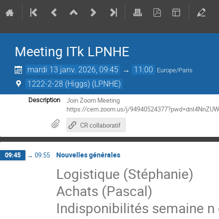
Meeting ITk LPNHE
mardi 13 janv. 2026, 09:45
→
11:00
Europe/Paris
1222-2-28 (Higgs) (LPNHE)
Join Zoom Meeting
Description
https://cern.zoom.us/j/94940524377?pwd=dnI4Nn
CR collaboratif
Nouvelles générales
09:45
→
09:55
Logistique (Stéphanie)
Achats (Pascal)
Indisponibilités semaine n