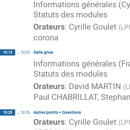
Informations générales (Cyr
Statuts des modules
Orateurs
:
Cyrille Goulet
(
LP
corona
Salle grise
10:15
→
10:25
Informations générales (F
Statuts des modules
Orateurs
:
David MARTIN
(
L
Paul CHABRILLAT
,
Stephan
Autres points + Questions
10:25
→
10:35
Orateurs
:
Cyrille Goulet
(
LP