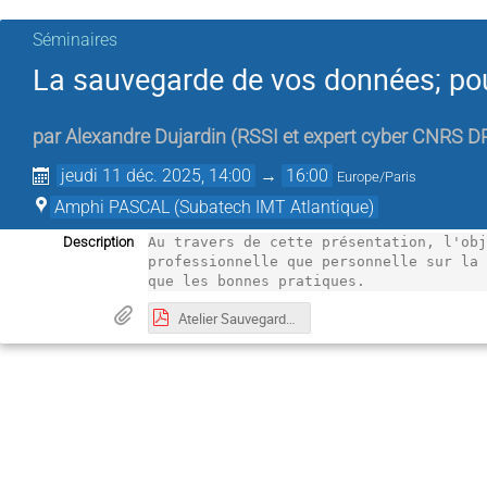
Séminaires
La sauvegarde de vos données; po
par
Alexandre Dujardin
(
RSSI et expert cyber CNRS D
jeudi 11 déc. 2025, 14:00
→
16:00
Europe/Paris
Amphi PASCAL (Subatech IMT Atlantique)
Description
Au travers de cette présentation, l'obj
professionnelle que personnelle sur la 
que les bonnes pratiques.
Atelier Sauvegarde-SUBATECH version_public.pdf