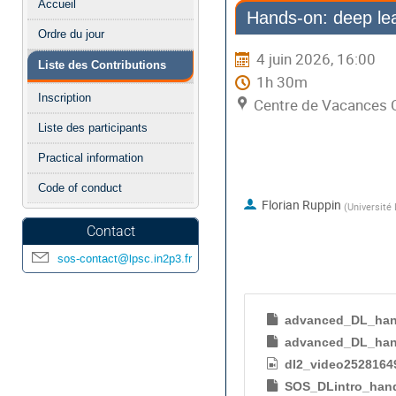
Accueil
Hands-on: deep le
de
Ordre du jour
l'événement
4 juin 2026, 16:00
Liste des Contributions
1h 30m
Inscription
Centre de Vacances 
Liste des participants
Practical information
Orateur
Code of conduct
Florian Ruppin
(
Université 
Contact
Documents de p
sos-contact@lpsc.in2p3.fr
advanced_DL_han
advanced_DL_han
dl2_video2528164
SOS_DLintro_han