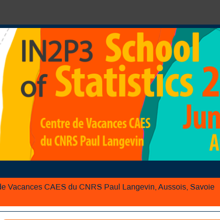
de Vacances CAES du CNRS Paul Langevin, Aussois, Savoie