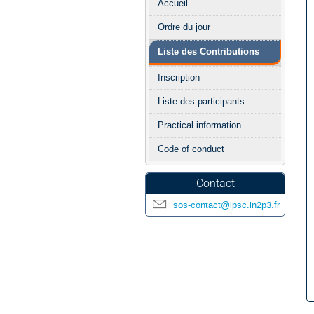
Accueil
de
Ordre du jour
l'événement
Liste des Contributions
Inscription
Liste des participants
Practical information
Code of conduct
Contact
sos-contact@lpsc.in2p3.fr