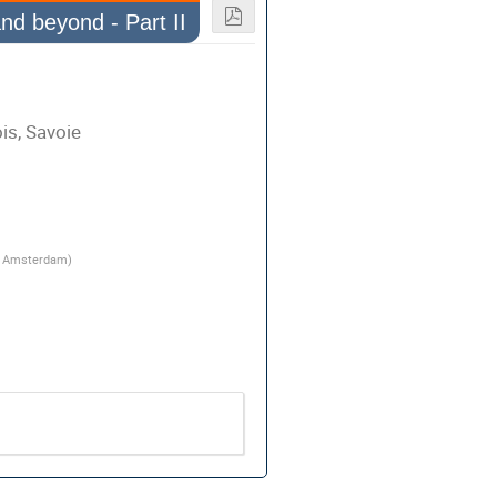
and beyond - Part II
is, Savoie
of Amsterdam
)