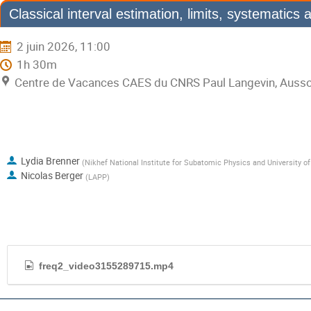
Classical interval estimation, limits, systematics 
2 juin 2026, 11:00
1h 30m
Centre de Vacances CAES du CNRS Paul Langevin, Ausso
Orateurs
Lydia Brenner
(
Nikhef National Institute for Subatomic Physics and University 
Nicolas Berger
(
LAPP
)
Documents de présentation
freq2_video3155289715.mp4