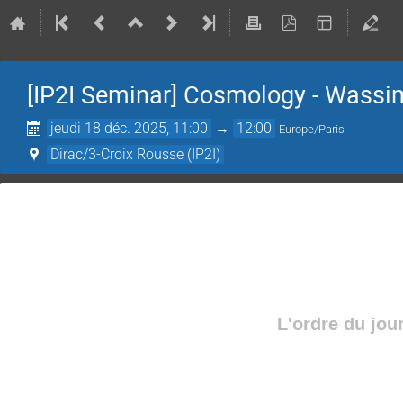
[IP2I Seminar] Cosmology - Wass
jeudi 18 déc. 2025, 11:00
→
12:00
Europe/Paris
Dirac/3-Croix Rousse (IP2I)
L'ordre du jou