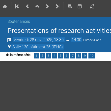
Soutenances
Presentations of research activiti
vendredi 28 nov. 2025, 13:30
→
14:00
Europe/Paris
Salle 130 bâtiment 26 (IPHC)
de la même série
1
2
3
4
5
6
7
8
9
10