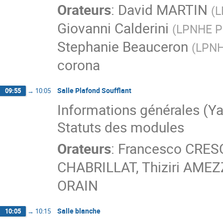
Orateurs
:
David MARTIN
(
L
Giovanni Calderini
(
LPNHE P
Stephanie Beauceron
(
LPN
corona
Salle Plafond Soufflant
09:55
→
10:05
Informations générales (Y
Statuts des modules
Orateurs
:
Francesco CRES
CHABRILLAT
,
Thiziri AME
ORAIN
Salle blanche
10:05
→
10:15