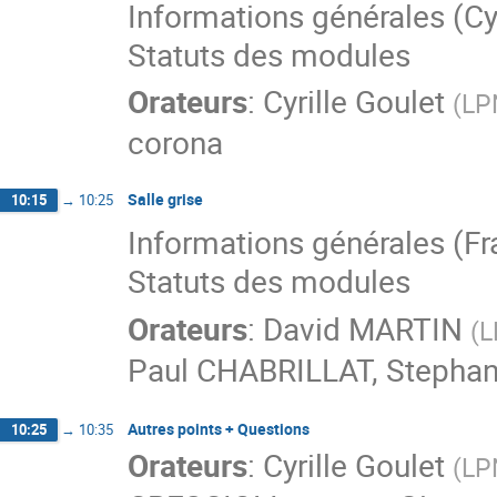
Informations générales (Cyr
Statuts des modules
Orateurs
:
Cyrille Goulet
(
LP
corona
Salle grise
10:15
→
10:25
Informations générales (F
Statuts des modules
Orateurs
:
David MARTIN
(
L
Paul CHABRILLAT
,
Stephan
Autres points + Questions
10:25
→
10:35
Orateurs
:
Cyrille Goulet
(
LP