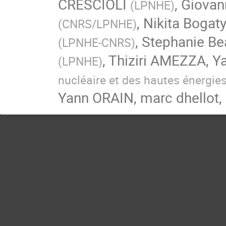
CRESCIOLI
,
Giovann
(
LPNHE
)
,
Nikita Bogat
(
CNRS/LPNHE
)
,
Stephanie Be
(
LPNHE-CNRS
)
,
Thiziri AMEZZA
,
Y
(
LPNHE
)
nucléaire et des hautes énergie
Yann ORAIN
,
marc dhellot
,