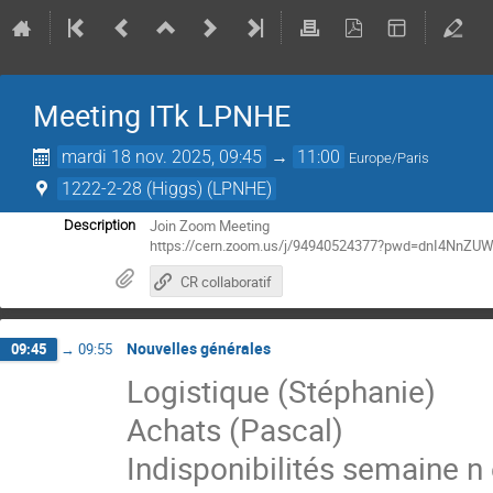
Meeting ITk LPNHE
mardi 18 nov. 2025, 09:45
→
11:00
Europe/Paris
1222-2-28 (Higgs) (LPNHE)
Join Zoom Meeting
Description
https://cern.zoom.us/j/94940524377?pwd=dnI4Nn
CR collaboratif
Nouvelles générales
09:45
→
09:55
Logistique (Stéphanie)
Achats (Pascal)
Indisponibilités semaine n