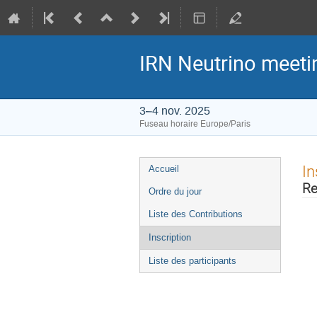
IRN Neutrino meet
3–4 nov. 2025
Fuseau horaire Europe/Paris
Menu
In
Accueil
de
Re
Ordre du jour
l'événement
Liste des Contributions
Inscription
Liste des participants