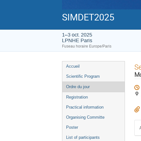
SIMDET2025
1–3 oct. 2025
LPNHE Paris
Fuseau horaire Europe/Paris
Menu
S
Accueil
de
Mo
Scientific Program
l'événement
Ordre du jour
Registration
Practical information
Organising Committe
Poster
List of participants