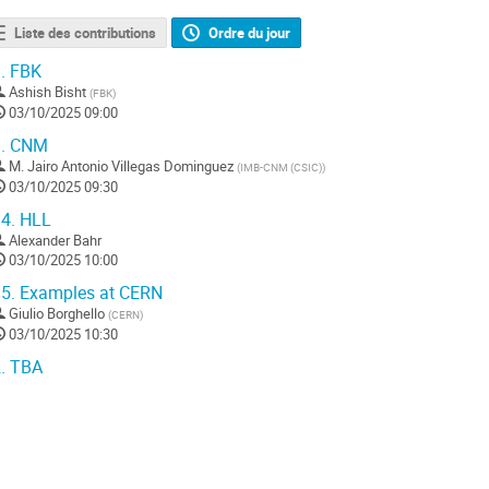
Liste des contributions
Ordre du jour
.
FBK
Ashish Bisht
(
FBK
)
03/10/2025 09:00
.
CNM
M.
Jairo Antonio Villegas Dominguez
(
IMB-CNM (CSIC)
)
03/10/2025 09:30
4.
HLL
Alexander Bahr
03/10/2025 10:00
5.
Examples at CERN
Giulio Borghello
(
CERN
)
03/10/2025 10:30
.
TBA