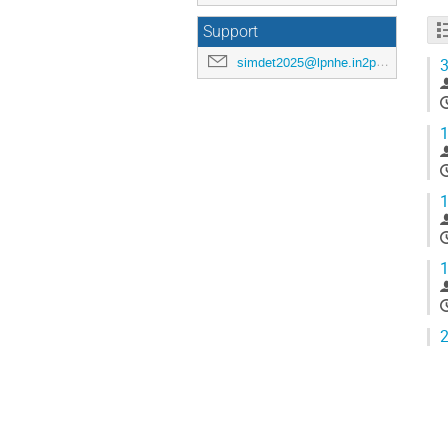
Support
simdet2025@lpnhe.in2p3.fr
3
1
1
1
2