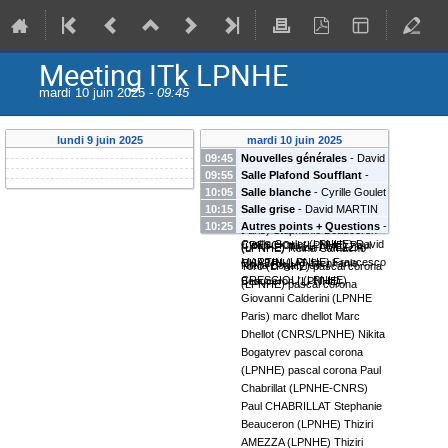
Meeting ITk LPNHE
mardi 10 juin 2025 -
09:45
lundi 9 juin 2025
mardi 10 juin 2025
09:45
Nouvelles générales
-
David
09:55
Salle Plafond Soufflant
-
MARTIN
(
LPNHE
)
Francesco
10:05
Salle blanche
-
Cyrille Goulet
Francesco CRESCIOLI
CRESCIOLI
(
LPNHE
)
10:15
Salle grise
-
David MARTIN
(
LPNHE
)
pascal corona
(
LPNHE
)
Yann ORAIN
Paul
Giovanni Calderini
(
LPNHE
10:25
Autres points + Questions
-
(
LPNHE
)
Francesco
(
LPNHE
)
pascal corona
CHABRILLAT
Thiziri AMEZZA
Paris
)
Stephanie Beauceron
Cyrille Goulet
(
LPNHE
)
David
CRESCIOLI
(
LPNHE
)
Paul
(
LPNHE
)
Thiziri AMEZZA
(
LPNHE
)
Reina Camacho
MARTIN
(
LPNHE
)
Francesco
CHABRILLAT
Stephanie
Nikita Bogatyrev
Toro
(
LPNHE
)
pascal corona
CRESCIOLI
(
LPNHE
)
Beauceron
(
LPNHE
)
(
LPNHE
)
pascal corona
Giovanni Calderini
(
LPNHE
Paris
)
marc dhellot
Marc
Dhellot
(
CNRS/LPNHE
)
Nikita
Bogatyrev
pascal corona
(
LPNHE
)
pascal corona
Paul
Chabrillat
(
LPNHE-CNRS
)
Paul CHABRILLAT
Stephanie
Beauceron
(
LPNHE
)
Thiziri
AMEZZA
(
LPNHE
)
Thiziri