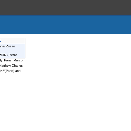
5
inia Russo
RDIN
(
Pierre
y, Paris
)
Marco
Matthew Charles
HE(Paris) and