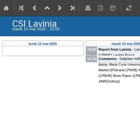
CSI Lavinia
mardi 13 mai 2025 -
10:00
lundi 12 mai 2025
mardi 13 mai 202
10:00
Report from Lavinia
-
Lav
(
LPNHE
)
Lavinia Russo
10:30
Comments
-
Delphine HA
&amp; Marie Curie Universit
Martini
(
IPSA and LPNHE
)
(
LPNHE
)
Boris Popov
(
LPN
JINR(Dubna)
)