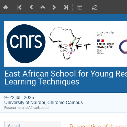
East-African School for Young R
Learning Techniques
9–22 juil. 2025
University of Nairobi, Chiromo Campus
Fuseau horaire Africa/Nairobi
Menu
Preparation of the pr
Accueil