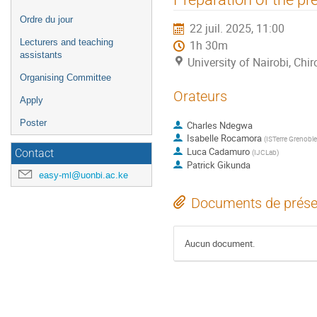
de
Ordre du jour
22 juil. 2025, 11:00
l'événement
Lecturers and teaching
1h 30m
assistants
University of Nairobi, C
Organising Committee
Orateurs
Apply
Poster
Charles Ndegwa
Isabelle Rocamora
(
ISTerre Grenoble
Luca Cadamuro
Contact
(
IJCLab
)
Patrick Gikunda
easy-ml@uonbi.ac.ke
Documents de prése
Aucun document.