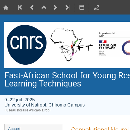
East-African School for Young R
Learning Techniques
9–22 juil. 2025
University of Nairobi, Chiromo Campus
Fuseau horaire Africa/Nairobi
Menu
Convolutional Neura
Accueil