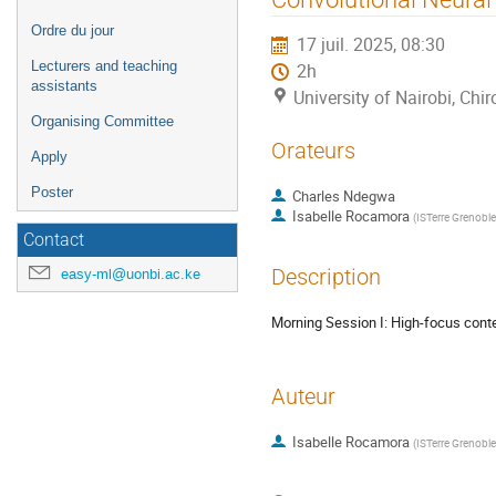
de
Ordre du jour
17 juil. 2025, 08:30
l'événement
Lecturers and teaching
2h
assistants
University of Nairobi, C
Organising Committee
Orateurs
Apply
Poster
Charles Ndegwa
Isabelle Rocamora
(
ISTerre Grenoble
Contact
Description
easy-ml@uonbi.ac.ke
Morning Session I: High-focus cont
Auteur
Isabelle Rocamora
(
ISTerre Grenoble