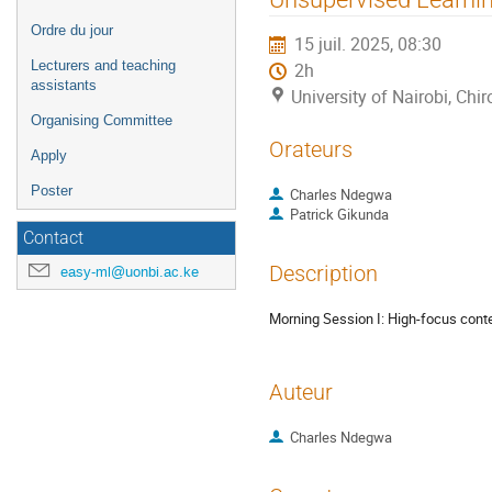
de
Ordre du jour
15 juil. 2025, 08:30
l'événement
Lecturers and teaching
2h
assistants
University of Nairobi, C
Organising Committee
Orateurs
Apply
Poster
Charles Ndegwa
Patrick Gikunda
Contact
Description
easy-ml@uonbi.ac.ke
Morning Session I: High-focus cont
Auteur
Charles Ndegwa