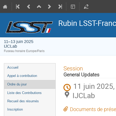
Rubin LSST-Franc
11–13 juin 2025
IJCLab
Fuseau horaire Europe/Paris
Menu
Session
Accueil
de
General Updates
Appel à contribution
l'événement
11 juin 2025,
Ordre du jour
IJCLab
Liste des Contributions
Recueil des résumés
Documents de prése
Inscription