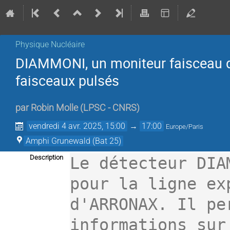
Physique Nucléaire
DIAMMONI, un moniteur faisceau di
faisceaux pulsés
par
Robin Molle
(
LPSC - CNRS
)
vendredi 4 avr. 2025, 15:00
→
17:00
Europe/Paris
Amphi Grunewald (Bat 25)
Description
Le détecteur DIA
pour la ligne ex
d'ARRONAX. Il pe
informations sur