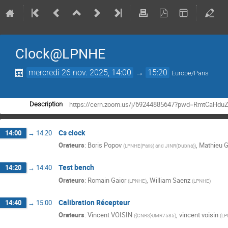
Clock@LPNHE
mercredi 26 nov. 2025, 14:00
→
15:20
Europe/Paris
https://cern.zoom.us/j/69244885647?pwd=RmtCaH
Description
Cs clock
14:00
→
14:20
Orateurs
:
Boris Popov
,
Mathieu 
(
LPNHE(Paris) and JINR(Dubna)
)
Test bench
14:20
→
14:40
Orateurs
:
Romain Gaior
,
William Saenz
(
LPNHE
)
(
LPNHE
)
Calibration Récepteur
14:40
→
15:00
Orateurs
:
Vincent VOISIN
,
vincent voisin
(
{CNRS}UMR7585
)
(
LP