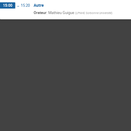
Autre
15:00
→
15:20
Orateur
:
Mathieu Guigue
(
LPNHE Sorbonne Université
)