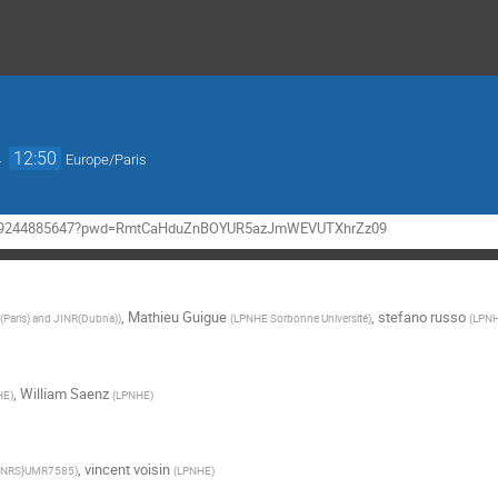
→
12:50
Europe/Paris
/j/69244885647?pwd=RmtCaHduZnBOYUR5azJmWEVUTXhrZz09
,
Mathieu Guigue
,
stefano russo
Paris) and JINR(Dubna)
)
(
LPNHE Sorbonne Université
)
(
LPN
,
William Saenz
HE
)
(
LPNHE
)
,
vincent voisin
CNRS}UMR7585
)
(
LPNHE
)