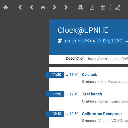
Clock@LPNHE
mercredi 28 mai 2025, 11:30
https://cern.zoom.us
Description
Cs clock
11:30
→
11:50
Orateurs
:
Boris Popov
(
LPNHE(
Test bench
11:50
→
12:10
Orateurs
:
Romain Gaior
(
LPN
Calibration Récepteur
12:10
→
12:30
Orateurs
:
Vincent VOISIN
(
{