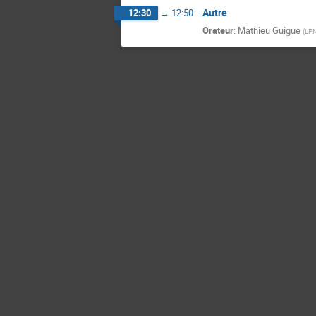
Autre
12:30
→
12:50
Orateur
:
Mathieu Guigue
(
LPN