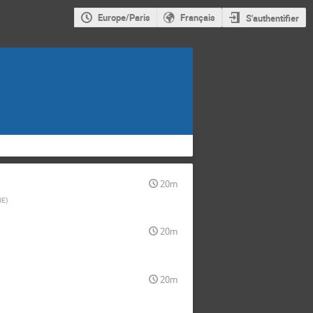
Europe/Paris
Français
S'authentifier
20m
HE
)
20m
20m