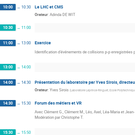
Le LHC et CMS
10:00
→
10:30
Orateur
:
Adinda DE WIT
10:30
→
11:00
Exercice
11:00
→
13:00
Identification d'événements de collisions p-p enregistrées
13:00
→
14:00
Présentation du laboratoire par Yves Sirois, directe
14:00
→
14:30
Orateur
:
Yves Sirois
(
Laboratoire Leprince-Ringuet, Ecole Polytechniqu
Forum des métiers et VR
14:30
→
15:30
Avec Clément G., Clément M., Léo, Axel, Léa-Maria et Jean-
Modération par Christophe T.
15:30
→
15:50