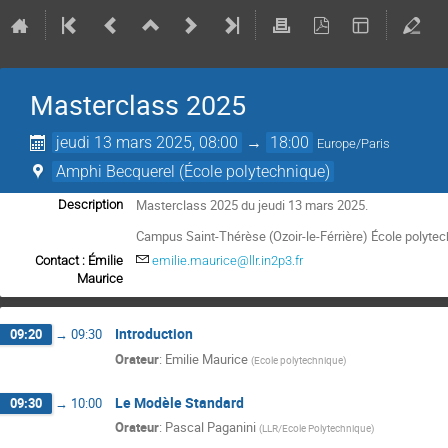
Masterclass 2025
jeudi 13 mars 2025, 08:00
→
18:00
Europe/Paris
Amphi Becquerel (École polytechnique)
Masterclass 2025 du jeudi 13 mars 2025.
Description
Campus Saint-Thérèse (Ozoir-le-Férrière) École polyte
Contact : Émilie
emilie.maurice@llr.in2p3.fr
Maurice
Introduction
09:20
→
09:30
Orateur
:
Emilie Maurice
(
Ecole polytechnique
)
Le Modèle Standard
09:30
→
10:00
Orateur
:
Pascal Paganini
(
LLR/Ecole Polytechnique
)