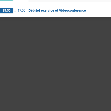
Débrief exercice et Videoconférence
15:50
→
17:00