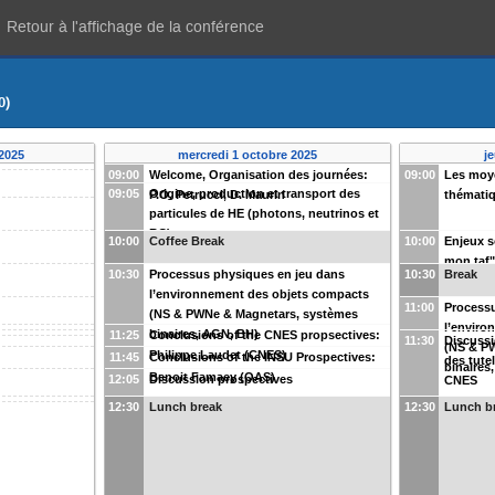
Retour à l'affichage de la conférence
0)
2025
mercredi 1 octobre 2025
j
09:00
Welcome, Organisation des journées:
09:00
Les moye
09:05
Origine, production et transport des
P.O. Petrucci, D. Maurin
thémati
particules de HE (photons, neutrinos et
RC)
10:00
Coffee Break
10:00
Enjeux s
mon taf"
10:30
Processus physiques en jeu dans
10:30
Break
l’environnement des objets compacts
11:00
Process
(NS & PWNe & Magnetars, systèmes
l’enviro
binaires, AGN, BH)
11:25
Conclusions of the CNES propsectives:
11:30
Discussi
(NS & P
Philippe Laudet (CNES)
11:45
Conclusions of the INSU Prospectives:
des tute
binaires
Benoit Famaey (OAS)
12:05
Discussion prospectives
CNES
12:30
Lunch break
12:30
Lunch b