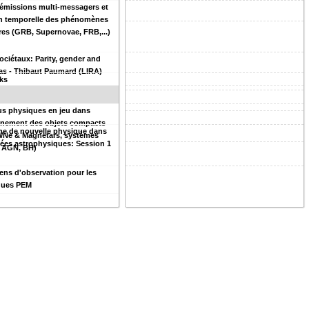
 émissions multi-messagers et
on temporelle des phénomènes
ires (GRB, Supernovae, FRB,...)
ociétaux: Parity, gender and
ias - Thibaut Paumard (LIRA)
lks
us physiques en jeu dans
nnement des objets compacts
he de nouvelle physique dans
WNe & Magnetars, systèmes
ées astrophysiques: Session 1
, AGN, BH)
ns d'observation pour les
ques PEM