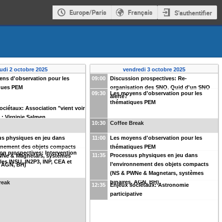
Europe/Paris
Français
S'authentifier
eudi 2 octobre 2025
vendredi 3 octobre 2025
ns d'observation pour les
09:00
Discussion prospectives: Re-
ques PEM
organisation des SNO. Quid d'un SNO
09:30
Les moyens d'observation pour les
alerte?
thématiques PEM
ociétaux: Association "vient voir
 : Virginie Salmen
10:30
Coffee Break
us physiques en jeu dans
11:00
Les moyens d'observation pour les
nnement des objets compacts
thématiques PEM
on prospectives: Intervention
11:35
Processus physiques en jeu dans
WNe & Magnetars, systèmes
lles INSU, IN2P3, INP, CEA et
l’environnement des objets compacts
, AGN, BH)
(NS & PWNe & Magnetars, systèmes
binaires, AGN, BH)
reak
12:35
Enjeux sociétaux: Astronomie
participative