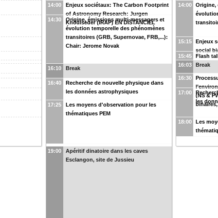
14:00
Enjeux sociétaux: The Carbon Footprint
14:00
Origine,
of Astronomy Research: Jurgen
évoluti
14:30
Origine, émissions multi-messagers et
Knödlseder (IRAP) EN DISTANCIEL
transito
évolution temporelle des phénomènes
transitoires (GRB, Supernovae, FRB,...):
15:15
Enjeux s
Chair: Jerome Novak
social b
15:45
Flash ta
16:03
Break
16:10
Break
16:30
Process
16:40
Recherche de nouvelle physique dans
l’enviro
les données astrophysiques
17:00
Recherc
(NS & P
les donn
binaires
17:25
Les moyens d'observation pour les
thématiques PEM
18:00
Les moye
thémati
19:00
Apéritif dinatoire dans les caves
Esclangon, site de Jussieu