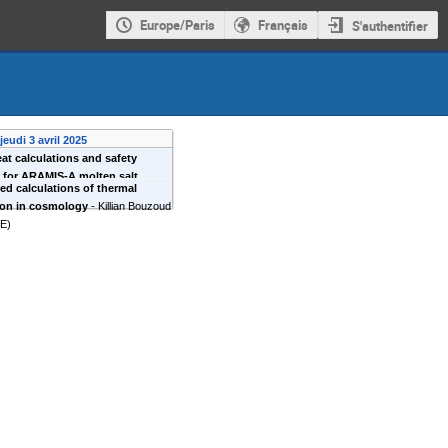
Europe/Paris
Français
S'authentifier
jeudi 3 avril 2025
at calculations and safety
 for ARAMIS-A molten salt
d calculations of thermal
Jad Halwani
(
SEN
)
ion in cosmology
-
Killian Bouzoud
IE
)