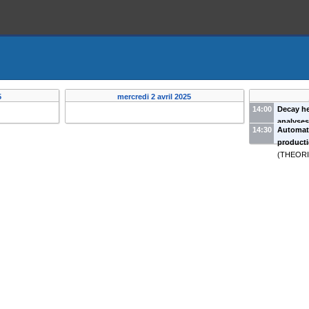
5
mercredi 2 avril 2025
14:00
Decay he
analyses
14:30
Automate
reactor
-
product
(
THEOR