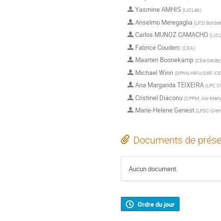
Yasmine AMHIS
(
IJCLab
)
Anselmo Meregaglia
(
LP2I Borde
Carlos MUNOZ CAMACHO
(
IJC
Fabrice Couderc
(
CEA
)
Maarten Boonekamp
(
CEa-Saclay
Michael Winn
(
DPhN/IRFU/DRF/CEA
Ana Margarida TEIXEIRA
(
LPC C
Cristinel Diaconu
(
CPPM, Aix-Marse
Marie-Helene Genest
(
LPSC-Gren
Documents de prése
Aucun document.
Ordre du jour