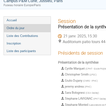
Campus P&M Curie, Jussieu, Paris
Fuseau horaire Europe/Paris
Menu
Session
Accueil
de
Présentation de la synt
Ordre du jour
l'événement
21 janv. 2025, 15:30
Liste des Contributions
Auditorium patio tours 44
Inscription
Liste des participants
Présidents de session
Présentation de la synthèse
Cyrille Marquet
(
CPHT - Ecole Poly
Christopher Smith
(
LPSC
)
Giulio Dujany
(
CNRS - IPHC
)
jeremy andrea
(
IPHC
)
Sara Bolognesi
(
CEA Saclay
)
Stephane LAVIGNAC
(
IPhT Saclay
Stephane Monteil
(
Laboratoire de