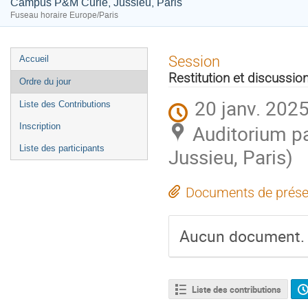
Campus P&M Curie, Jussieu, Paris
Fuseau horaire Europe/Paris
Menu
Session
Accueil
de
Restitution et discussio
Ordre du jour
l'événement
20 janv. 2025
Liste des Contributions
Auditorium p
Inscription
Liste des participants
Jussieu, Paris)
Documents de prése
Aucun document.
Liste des contributions