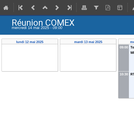
Réunion COMEX
mercredi 14 mai 2025 -
09:00
lundi 12 mai 2025
mardi 13 mai 2025
me
09:00
To
W
10:30
RT