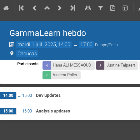
GammaLearn hebdo
mardi 1 juil. 2025, 14:00
→
17:00
Europe/Paris
Choucas
Participants
Hana ALI MESSAOUD
Justine Talpaert
Vincent Pollet
Dev updates
14:00
→
15:00
Analysis updates
15:00
→
16:00