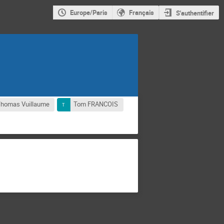
Europe/Paris
Français
S'authentifier
homas Vuillaume
Tom FRANCOIS