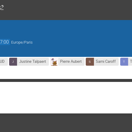
7:00
Europe/Paris
OUD
Justine Talpaert
Pierre Aubert
Sami Caroff
T