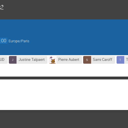
:00
Europe/Paris
OUD
Justine Talpaert
Pierre Aubert
Sami Caroff
T