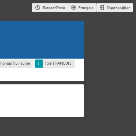
Europe/Paris
Français
S'authentifier
homas Vuillaume
Tom FRANCOIS