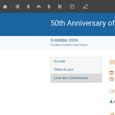
50th Anniversary of
9 octobre 2024
Fuseau horaire Asia/Tokyo
Menu
BE
Accueil
de
Ordre du jour
l'événement
Liste des Contributions
Or