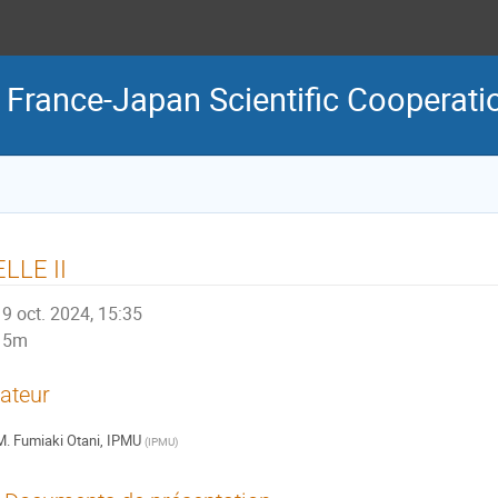
 France-Japan Scientific Cooperati
LLE II
9 oct. 2024, 15:35
5m
ateur
M.
Fumiaki Otani, IPMU
(
IPMU
)