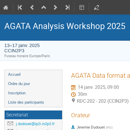
AGATA Analysis Workshop 2025
13–17 janv. 2025
CCIN2P3
Fuseau horaire Europe/Paris
Menu
AGATA Data format a
Accueil
de
Ordre du jour
14 janv. 2025, 09:00
l'événement
Inscription
30m
RDC-202 - 202 (CCIN2P3)
Liste des participants
Orateur
Secretariat
j.dudouet@ip2i.in2p3.fr
Jeremie Dudouet
(
IP2I
)