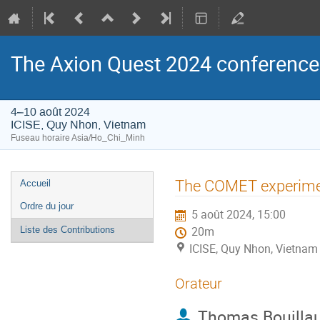
The Axion Quest 2024 conference
4–10 août 2024
ICISE, Quy Nhon, Vietnam
Fuseau horaire Asia/Ho_Chi_Minh
Menu
The COMET experiment
Accueil
de
Ordre du jour
5 août 2024, 15:00
l'événement
Liste des Contributions
20m
ICISE, Quy Nhon, Vietnam
Orateur
Thomas Bouilla