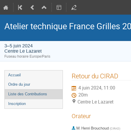
Atelier technique France Grilles 2
3–5 juin 2024
Centre Le Lazaret
Fuseau horaire Europe/Paris
Menu
Retour du CIRAD
Accueil
de
Ordre du jour
4 juin 2024, 11:00
l'événement
Liste des Contributions
20m
Centre Le Lazaret
Inscription
Orateur
M.
Henri Brouchoud
(
CIRAD
)