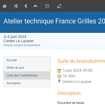
Atelier technique France Grilles 2
3–5 juin 2024
Centre Le Lazaret
Fuseau horaire Europe/Paris
Menu
Suite du brainstormi
Accueil
de
Ordre du jour
5 juin 2024, 09:00
l'événement
Liste des Contributions
1h 30m
Centre Le Lazaret
Inscription
Description
Document de travail :