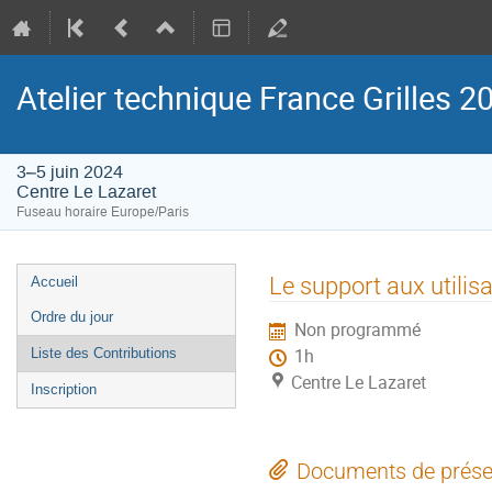
Atelier technique France Grilles 2
3–5 juin 2024
Centre Le Lazaret
Fuseau horaire Europe/Paris
Menu
Le support aux utilis
Accueil
de
Ordre du jour
Non programmé
l'événement
Liste des Contributions
1h
Centre Le Lazaret
Inscription
Documents de prése