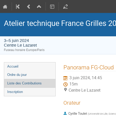
Atelier technique France Grilles 2
3–5 juin 2024
Centre Le Lazaret
Fuseau horaire Europe/Paris
Menu
Panorama FG-Cloud
Accueil
de
Ordre du jour
3 juin 2024, 14:45
l'événement
Liste des Contributions
15m
Centre Le Lazaret
Inscription
Orateur
Cyrille Toulet
(
Université de Lille, Scie