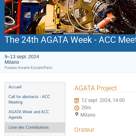
The 24th AGATA Week - ACC Mee
9–13 sept. 2024
Milano
Fuseau horaire Europe/Paris
Menu
AGATA Project
Accueil
de
Call for abstracts - ACC
12 sept. 2024, 14:00
l'événement
Meeting
20m
AGATA Week and ACC
Milano
Agenda
Liste des Contributions
Orateur